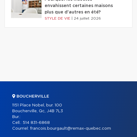
envahissent certaines maisons
plus que d'autres en été?
STYLE DE VIE
|
24 juillet 2026
BOUCHERVILLE
1151 Place Nobel, bur. 100
Boucherville, Qc, J4B 7L3
Bur.:
Cell.:
514 831-6868
Courriel:
francois.bourgault@remax-quebec.com