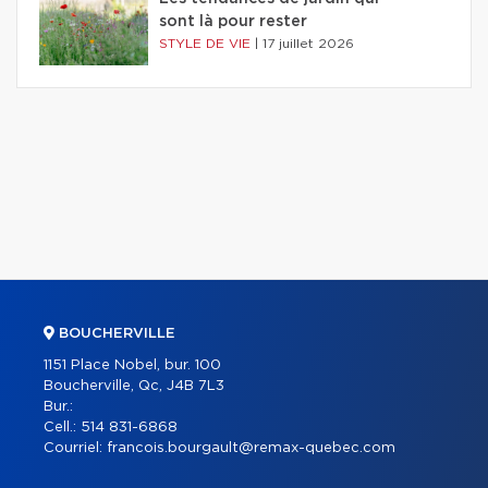
sont là pour rester
STYLE DE VIE
|
17 juillet 2026
BOUCHERVILLE
1151 Place Nobel, bur. 100
Boucherville, Qc, J4B 7L3
Bur.:
Cell.:
514 831-6868
Courriel:
francois.bourgault@remax-quebec.com