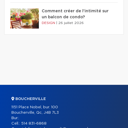
Comment créer de l'intimité sur
un balcon de condo?
DESIGN
|
26 juillet 2026
BOUCHERVILLE
1151 Place Nobel, bur. 100
Boucherville, Qc, J4B 7L3
Bur.:
Cell.:
514 831-6868