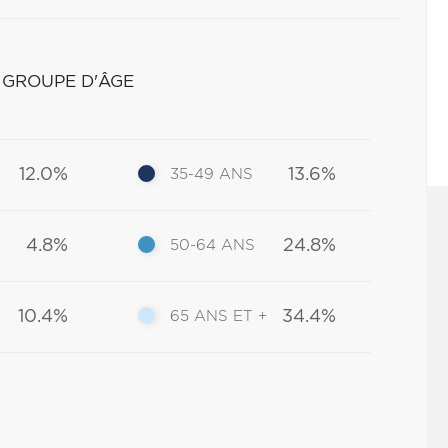
 GROUPE D'ÂGE
12.0%
13.6%
35-49 ANS
4.8%
24.8%
50-64 ANS
10.4%
34.4%
65 ANS ET +