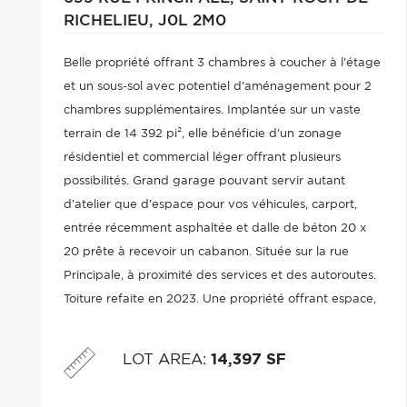
RICHELIEU,
J0L 2M0
Belle propriété offrant 3 chambres à coucher à l'étage
et un sous-sol avec potentiel d'aménagement pour 2
chambres supplémentaires. Implantée sur un vaste
terrain de 14 392 pi², elle bénéficie d'un zonage
résidentiel et commercial léger offrant plusieurs
possibilités. Grand garage pouvant servir autant
d'atelier que d'espace pour vos véhicules, carport,
entrée récemment asphaltée et dalle de béton 20 x
20 prête à recevoir un cabanon. Située sur la rue
Principale, à proximité des services et des autoroutes.
Toiture refaite en 2023. Une propriété offrant espace,
polyvalence et potentiel. Idéal pour jeune famille ou
pour y installer son commerce
LOT AREA
:
14,397 SF