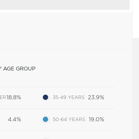
Y AGE GROUP
18.8%
23.9%
DER
35-49 YEARS
4.4%
19.0%
50-64 YEARS