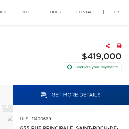
IES
BLOG
TOOLS
CONTACT
FR
$419,000
GET MORE DETAILS
ULS : 11400669
655 RUE PRINCIPALE,
SAINT-ROCH-DE-