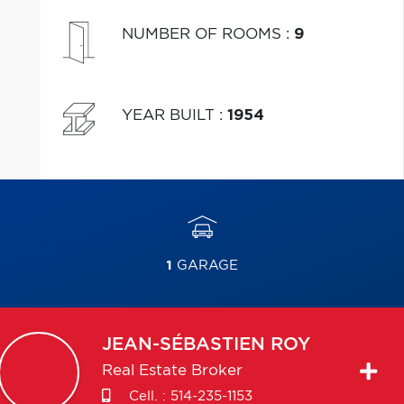
NUMBER OF ROOMS
:
9
YEAR BUILT
:
1954
1
GARAGE
JEAN-SÉBASTIEN
ROY
Real Estate Broker
Cell. :
514-235-1153