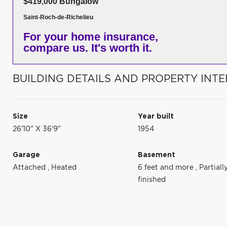
$419,000 Bungalow
Saint-Roch-de-Richelieu
For your home insurance,
compare us. It's worth it.
BUILDING DETAILS AND PROPERTY INTE
Size
Year built
26'10" X 36'9"
1954
Garage
Basement
Attached
,
Heated
6 feet and more
,
Partiall
finished