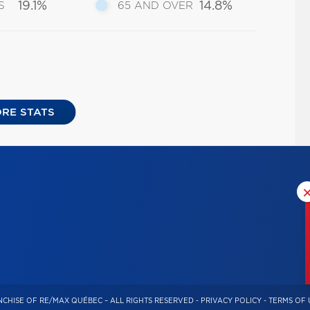
19.1%
14.8%
S
65 AND OVER
RE STATS
CHISE OF RE/MAX QUÉBEC – ALL RIGHTS RESERVED -
PRIVACY POLICY
-
TERMS OF 