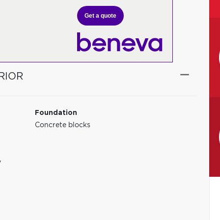
Get a quote
RIOR
Foundation
Concrete blocks
y