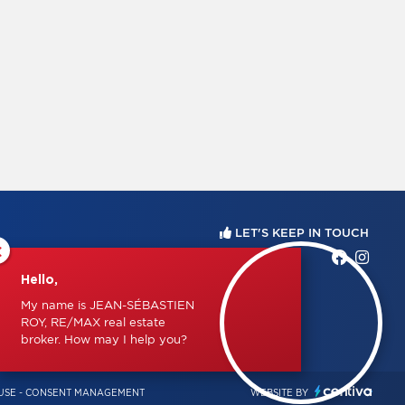
LET'S KEEP IN TOUCH
×
Hello,
My name is JEAN-SÉBASTIEN
ROY, RE/MAX real estate
broker. How may I help you?
USE
-
CONSENT MANAGEMENT
WEBSITE BY