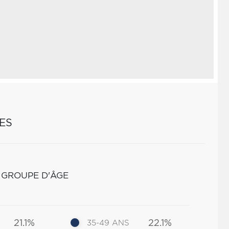
ES
 GROUPE D'ÂGE
21.1%
22.1%
35-49 ANS